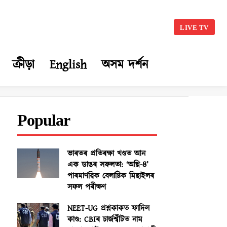
LIVE TV
ক্ৰীড়া
English
অসম দৰ্শন
Popular
ভাৰতৰ প্ৰতিৰক্ষা খণ্ডত আন
এক ডাঙৰ সফলতা: ‘অগ্নি-৪’
পাৰমাণৱিক বেলাষ্টিক মিছাইলৰ
সফল পৰীক্ষণ
NEET-UG প্ৰশ্নকাকত ফাদিল
কাণ্ড: CBIৰ চাৰ্জশ্বীটত নাম