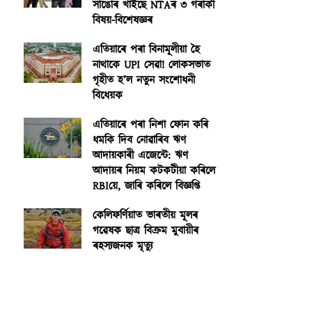
সাঙোৰ খাইছে NTAৰ ৩ গৰাকী
বিষয়-বিশেষজ্ঞৰ
এতিয়াৰে পৰা বিনামূলীয়া হৈ
নাথাকে UPI সেৱা! লোকসভাত
গৃহীত হ’ল নতুন সংশোধনী
বিধেয়ক
এতিয়াৰে পৰা নিশা ফোন কৰি
ধমকি দিব নোৱাৰিব ঋণ
আদায়কাৰী এজেন্টে: ঋণ
আদায়ৰ নিয়ম কটকটীয়া কৰিলে
RBIয়ে, জাৰি কৰিলে বিজ্ঞপ্তি
কেলিফৰ্ণিয়াত ভাৰতীয় মূলৰ
গৱেষক ছাত্ৰ বিক্ৰম মুবায়ীৰ
ৰহস্যজনক মৃত্যু