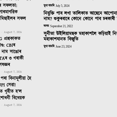
ৰ সফলতা:
মুখ্য বাতৰি
July 5, 2024
 পাৰমাণৱিক
নিযুক্তি পাব লগা তালিকাত আছেনে আপোন
ক মিছাইলৰ সফল
নাম? শুকুৰবাৰে কোনে কোনে পাব চৰকাৰী 
অসম
September 21, 2022
-
August 7, 2026
সুনীতা উইলিয়ামছক মহাকাশলৈ কঢ়িয়াই নি
 প্ৰশ্নকাকত
মহাকাশযানত বিজুতি
ণ্ড: CBIৰ
মুখ্য বাতৰি
June 23, 2024
টত নাম সাঙোৰ
TAৰ ৩ গৰাকী
েষজ্ঞৰ
-
August 7, 2026
পৰা বিনামূলীয়া হৈ
PI সেৱা!
 গৃহীত হ’ল
শোধনী বিধেয়ক
-
August 7, 2026