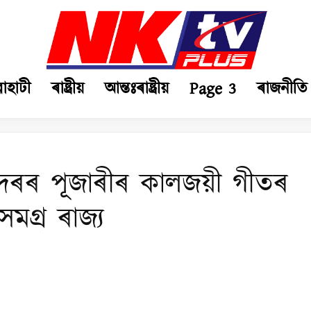
ৱাহাটী
ৰাষ্ট্ৰীয়
আন্তঃৰাষ্ট্ৰীয়
Page 3
ৰাজনীতি
ুন্দৰৰ পূজাৰীৰ কালজয়ী গীতৰ
সমগ্ৰ ৰাজ্য