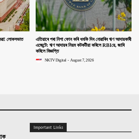
 সেৱা! লোকসভাত
এতিয়াৰে পৰা নিশা ফোন কৰি ধমকি দিব নোৱাৰিব ঋণ আদায়কাৰী
এজেন্টে: ঋণ আদায়ৰ নিয়ম কটকটীয়া কৰিলে RBIয়ে, জাৰি
কৰিলে বিজ্ঞপ্তি
NKTV Digital
-
August 7, 2026
Important Links
লোক