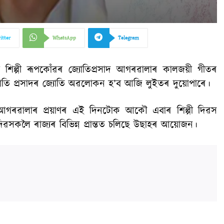
itter
WhatsApp
Telegram
লৱী শিল্পী ৰূপকোঁৱৰ জ্যোতিপ্ৰসাদ আগৰৱালাৰ কালজয়ী গীতৰ
্যোতি প্ৰসাদৰ জ্যোতি অৱলোকন হ’ব আজি লুইতৰ দুয়োপাৰে।
সাদ আগৰৱালাৰ প্ৰয়াণৰ এই দিনটোক আকৌ এবাৰ শিল্পী দিৱস
দিৱসকলৈ ৰাজ্যৰ বিভিন্ন প্ৰান্তত চলিছে উছাহৰ আয়োজন।