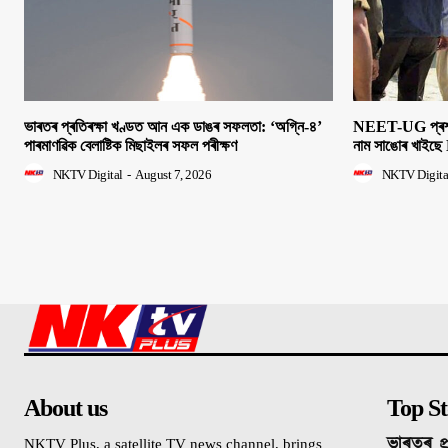
ভাৰতৰ প্ৰতিৰক্ষা খণ্ডত আন এক ডাঙৰ সফলতা: ‘অগ্নি-৪’
NEET-UG প্ৰশ্নক
পাৰমাণৱিক বেলাষ্টিক মিছাইলৰ সফল পৰীক্ষণ
নাম সাঙোৰ খাইছে 
NKTV Digital
-
August 7, 2026
NKTV Digita
About us
Top St
ভাৰতৰ প্
NKTV Plus, a satellite TV news channel, brings