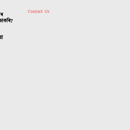
Contact Us
াৰ
চাকৰি?
য়া