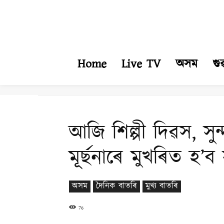
Home
Live TV
অসম
গু
আজি শিল্পী দিৱস, স
মূৰ্ছনাৰে মুখৰিত হ’ব 
অসম
দৈনিক বাতৰি
মুখ্য বাতৰি
76