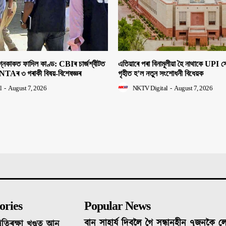
াকত ফাদিল কাণ্ড: CBIৰ চাৰ্জশ্বীটত
এতিয়াৰে পৰা বিনামূলীয়া হৈ নাথাকে UPI
NTAৰ ৩ গৰাকী বিষয়-বিশেষজ্ঞৰ
গৃহীত হ’ল নতুন সংশোধনী বিধেয়ক
l
-
August 7, 2026
NKTV Digital
-
August 7, 2026
ories
Popular News
বান সাহাৰ্য দিবলৈ গৈ সন্ধানহীন ৭জনকৈ 
ৰতিৰক্ষা খণ্ডত আন