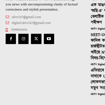
এক ডাঙ
you news with uncompromising clarity of factual
correctness and stylish presentation.
‘অগ্নি-৪’
বেলাষ্টি
nktv247@gmail.com
পৰীক্ষণ
digital.nktv247@gmail.com
NKTV Digital
7099055656
NEET-UG
ফাদিল কা
চাৰ্জশ্বী
খাইছে N
বিষয়-বিশ
NKTV Digital
এতিয়াৰে 
নাথাকে U
লোকসভাত
নতুন সং
NKTV Digital