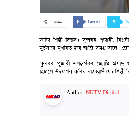
Facebook
Tw
Share
আজি শিল্পী দিৱস। সুন্দৰৰ পূজাৰী, বিপ্
মূৰ্ছনাৰে মুখৰিত হ’ব আজি সমগ্ৰ ৰাজ্য। জ
সুন্দৰৰ পূজাৰী ৰূপকোঁৱৰ জ্যোতি প্ৰ
হিচাপে উদযাপন কৰিব ৰাজ্যবাসীয়ে। শিল্পী 
Author:
NKTV Digital